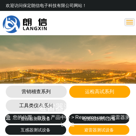
欢迎访问保定朗信电子科技有限公司网站！
网站首页
关于我们
产品中心
项目案例
下载中心
新闻动态
联系我们
营销稽查系列
运检高试系列
避雷器测试设备
工具类仪表系列
您的位置：
> 产品中心 > Resource use > 避雷器测
首页
变压器测试设备
电缆线路测试设备
试设备
互感器测试设备
避雷器测试设备